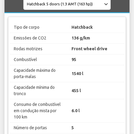
Tipo de corpo
Hatchback
Emissões de CO2
136 g/km
Rodas motrizes
Front wheel drive
Combustível
95
Capacidade máxima do
1540 l
porta-malas
Capacidade mínima do
455 l
tronco
Consumo de combustível
em condução mista por
6.0 l
100 km
Número de portas
5