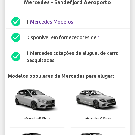
Mercedes - Sandefjord Aeroporto
check_circle
1
Mercedes Modelos
.
check_circle
Disponível em fornecedores de
1
.
1 Mercedes cotações de aluguel de carro
check_circle
pesquisadas.
Modelos populares de Mercedes para alugar:
Mercedes B Class
Mercedes C Class