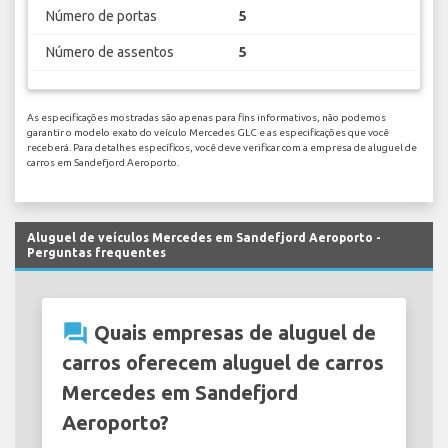
Número de portas
5
Número de assentos
5
As especificações mostradas são apenas para fins informativos, não podemos
garantir o modelo exato do veículo Mercedes GLC e as especificações que você
receberá. Para detalhes específicos, você deve verificar com a empresa de aluguel de
carros em Sandefjord Aeroporto.
Aluguel de veículos Mercedes em Sandefjord Aeroporto -
Perguntas frequentes
question_answer
Quais empresas de aluguel de
carros oferecem aluguel de carros
Mercedes em Sandefjord
Aeroporto?