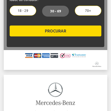
18 - 29
70+
30 - 69
PROCURAR