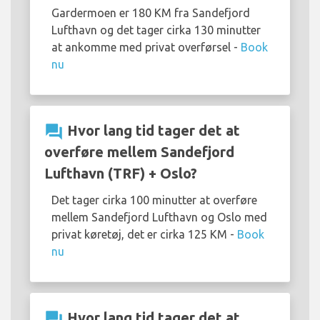
Gardermoen er 180 KM fra Sandefjord
Lufthavn og det tager cirka 130 minutter
at ankomme med privat overførsel -
Book
nu
question_answer
Hvor lang tid tager det at
overføre mellem Sandefjord
Lufthavn (TRF) + Oslo?
Det tager cirka 100 minutter at overføre
mellem Sandefjord Lufthavn og Oslo med
privat køretøj, det er cirka 125 KM -
Book
nu
question_answer
Hvor lang tid tager det at