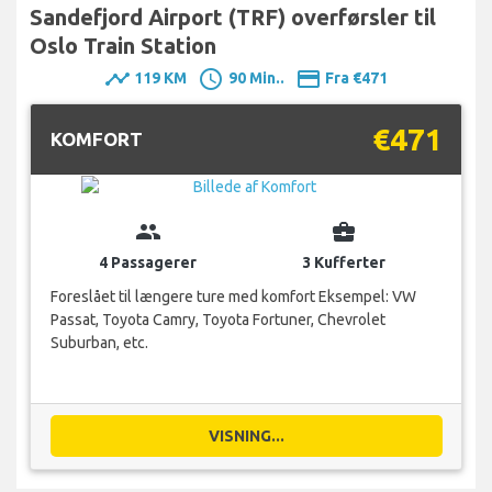
Sandefjord Airport (TRF) overførsler til
Oslo Train Station
timeline
schedule
payment
119 KM
90 Min..
Fra €471
€471
KOMFORT
group
business_center
4 Passagerer
3 Kufferter
Foreslået til længere ture med komfort Eksempel: VW
Passat, Toyota Camry, Toyota Fortuner, Chevrolet
Suburban, etc.
VISNING...