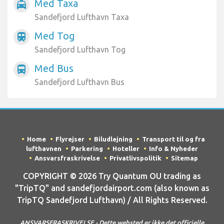
Med Taxa
local_taxi
Sandefjord Lufthavn Taxa
Med Tog
train
Sandefjord Lufthavn Tog
Med Bus
directions_bus
Sandefjord Lufthavn Bus
Home
Flyrejser
Biludlejning
Transport til og fra
lufthavnen
Parkering
Hoteller
Info & Nyheder
Ansvarsfraskrivelse
Privatlivspolitik
Sitemap
COPYRIGHT © 2026 Try Quantum OU trading as
"TripTQ" and sandefjordairport.com (also known as
TripTQ Sandefjord Lufthavn) / All Rights Reserved.
ANSVARSFRASKRIVELSE - Dette websted er ikke det officielle