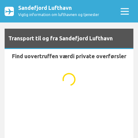
Sandefjord Lufthavn
Vigtig information om lufthavnen og tjenester
Transport til og fra Sandefjord Lufthavn
Find uovertruffen værdi private overførsler
...