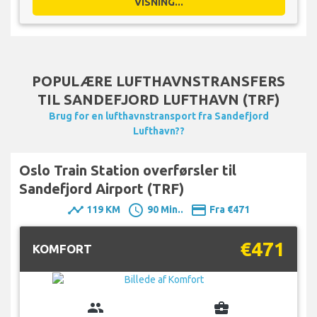
VISNING...
POPULÆRE LUFTHAVNSTRANSFERS
TIL SANDEFJORD LUFTHAVN (TRF)
Brug for en lufthavnstransport fra Sandefjord
Lufthavn??
Oslo Train Station overførsler til
Sandefjord Airport (TRF)
timeline
schedule
payment
119 KM
90 Min..
Fra €471
€471
KOMFORT
group
business_center