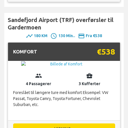
Sandefjord Airport (TRF) overførsler til
Gardermoen
timeline
schedule
payment
180 KM
130 Min..
Fra €538
€538
KOMFORT
group
business_center
4 Passagerer
3 Kufferter
Foreslået til længere ture med komfort Eksempel: VW
Passat, Toyota Camry, Toyota Fortuner, Chevrolet
Suburban, etc.