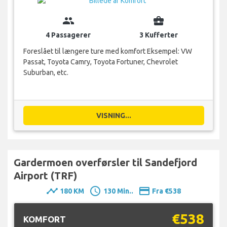
group
business_center
4 Passagerer
3 Kufferter
Foreslået til længere ture med komfort Eksempel: VW
Passat, Toyota Camry, Toyota Fortuner, Chevrolet
Suburban, etc.
VISNING...
Gardermoen overførsler til Sandefjord
Airport (TRF)
timeline
schedule
payment
180 KM
130 Min..
Fra €538
€538
KOMFORT