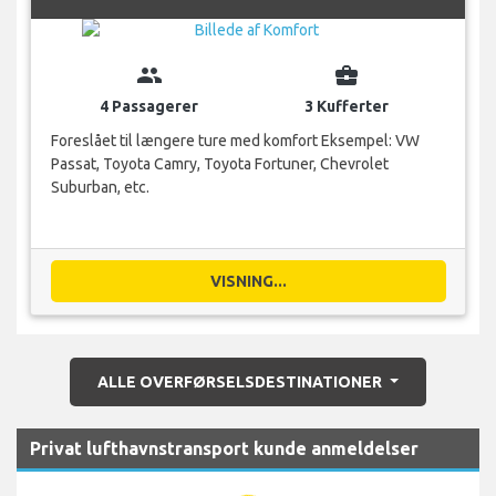
group
business_center
4 Passagerer
3 Kufferter
Foreslået til længere ture med komfort Eksempel: VW
Passat, Toyota Camry, Toyota Fortuner, Chevrolet
Suburban, etc.
VISNING...
ALLE OVERFØRSELSDESTINATIONER
Privat lufthavnstransport kunde anmeldelser