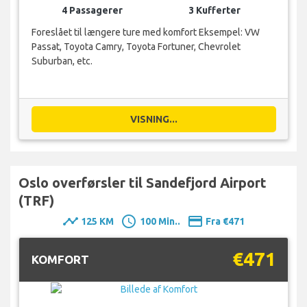
4 Passagerer
3 Kufferter
Foreslået til længere ture med komfort Eksempel: VW
Passat, Toyota Camry, Toyota Fortuner, Chevrolet
Suburban, etc.
VISNING...
Oslo overførsler til Sandefjord Airport
(TRF)
timeline
schedule
payment
125 KM
100 Min..
Fra €471
€471
KOMFORT