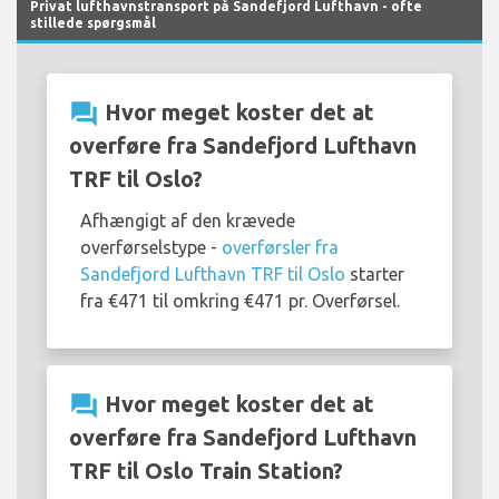
Privat lufthavnstransport på Sandefjord Lufthavn - ofte
stillede spørgsmål
question_answer
Hvor meget koster det at
overføre fra Sandefjord Lufthavn
TRF til Oslo?
Afhængigt af den krævede
overførselstype -
overførsler fra
Sandefjord Lufthavn TRF til Oslo
starter
fra €471 til omkring €471 pr. Overførsel.
question_answer
Hvor meget koster det at
overføre fra Sandefjord Lufthavn
TRF til Oslo Train Station?