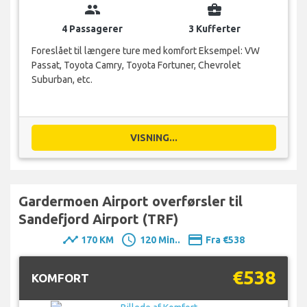
group
business_center
4 Passagerer
3 Kufferter
Foreslået til længere ture med komfort Eksempel: VW
Passat, Toyota Camry, Toyota Fortuner, Chevrolet
Suburban, etc.
VISNING...
Gardermoen Airport overførsler til
Sandefjord Airport (TRF)
timeline
schedule
payment
170 KM
120 Min..
Fra €538
€538
KOMFORT