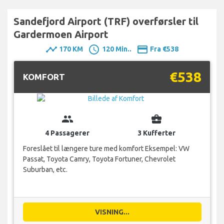
Sandefjord Airport (TRF) overførsler til
Gardermoen Airport
timeline
schedule
payment
170 KM
120 Min..
Fra €538
€538
KOMFORT
group
business_center
4 Passagerer
3 Kufferter
Foreslået til længere ture med komfort Eksempel: VW
Passat, Toyota Camry, Toyota Fortuner, Chevrolet
Suburban, etc.
VISNING...