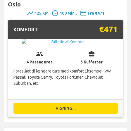
Oslo
timeline
schedule
payment
125 KM
100 Min..
Fra €471
€471
KOMFORT
group
business_center
4 Passagerer
3 Kufferter
Foreslået til længere ture med komfort Eksempel: VW
Passat, Toyota Camry, Toyota Fortuner, Chevrolet
Suburban, etc.
VISNING...