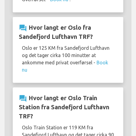
question_answer
Hvor langt er Oslo fra
Sandefjord Lufthavn TRF?
Oslo er 125 KM fra Sandefjord Lufthavn
og det tager cirka 100 minutter at
ankomme med privat overførsel -
Book
nu
question_answer
Hvor langt er Oslo Train
Station fra Sandefjord Lufthavn
TRF?
Oslo Train Station er 119 KM fra
Sandefjord Lufthavn og det tager cirka 90