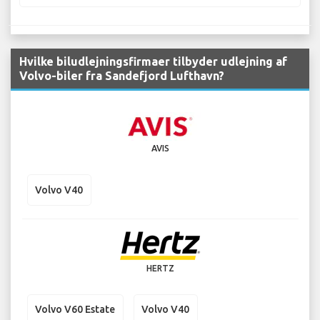
Hvilke biludlejningsfirmaer tilbyder udlejning af
Volvo-biler fra Sandefjord Lufthavn?
AVIS
Volvo V40
HERTZ
Volvo V60 Estate
Volvo V40