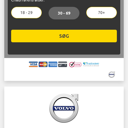
18 - 29
70+
30 - 69
SØG