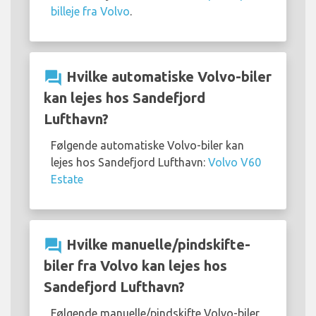
billeje fra Volvo
.
question_answer
Hvilke automatiske Volvo-biler
kan lejes hos Sandefjord
Lufthavn?
Følgende automatiske Volvo-biler kan
lejes hos Sandefjord Lufthavn:
Volvo V60
Estate
question_answer
Hvilke manuelle/pindskifte-
biler fra Volvo kan lejes hos
Sandefjord Lufthavn?
Følgende manuelle/pindskifte Volvo-biler