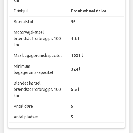
km
Drivhjul
Front wheel drive
Brændstof
95
Motorvejskørsel
brændstofforbrug pr. 100
4.5 l
km
Max bagagerumskapacitet
1021 l
Minimum
324 l
bagagerumskapacitet
Blandet kørsel
brændstofforbrug pr. 100
5.5 l
km
Antal døre
5
Antal pladser
5