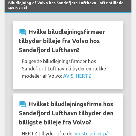
Biludlejning af Volvo hos Sandefjord Lufthavn - ofte stillede
spørgsmål
question_answer
Hvilke biludlejningsfirmaer
tilbyder billeje fra Volvo hos
Sandefjord Lufthavn?
Følgende biludlejningsfirmaer hos
Sandefjord Lufthavn tilbyder en række
modeller af Volvo:
AVIS
,
HERTZ
question_answer
Hvilket biludlejningsfirma hos
Sandefjord Lufthavn tilbyder den
billigste billeje fra Volvo?
HERTZ tilbyder ofte de
bedste priser på