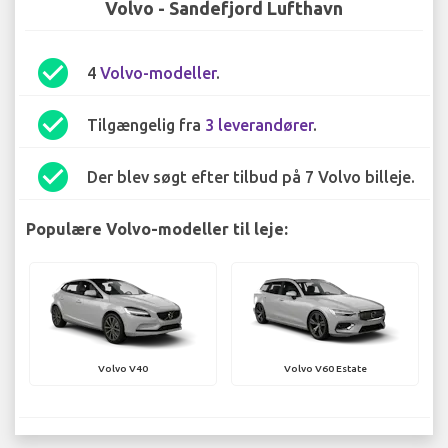
Volvo - Sandefjord Lufthavn
check_circle
4
Volvo-modeller
.
check_circle
Tilgængelig fra
3 leverandører
.
check_circle
Der blev søgt efter tilbud på 7 Volvo billeje.
Populære Volvo-modeller til leje:
Volvo V40
Volvo V60 Estate