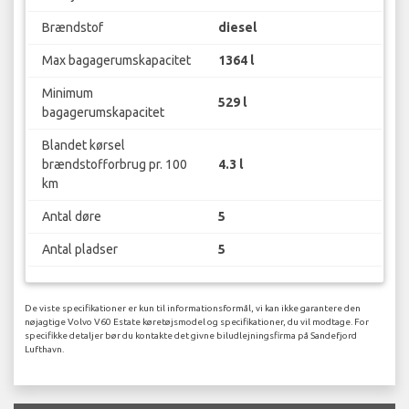
Brændstof
diesel
Max bagagerumskapacitet
1364 l
Minimum
529 l
bagagerumskapacitet
Blandet kørsel
brændstofforbrug pr. 100
4.3 l
km
Antal døre
5
Antal pladser
5
De viste specifikationer er kun til informationsformål, vi kan ikke garantere den
nøjagtige Volvo V60 Estate køretøjsmodel og specifikationer, du vil modtage. For
specifikke detaljer bør du kontakte det givne biludlejningsfirma på Sandefjord
Lufthavn.