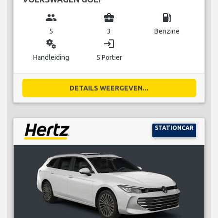
group
business_center
local_gas_station
5
3
Benzine
miscellaneous_services
login
Handleiding
5 Portier
DETAILS WEERGEVEN...
STATIONCAR