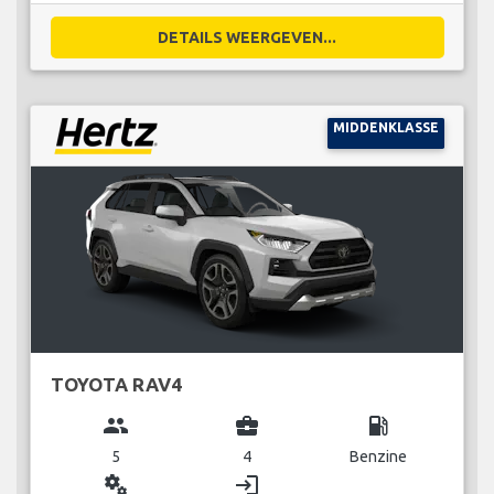
DETAILS WEERGEVEN...
MIDDENKLASSE
TOYOTA RAV4
group
business_center
local_gas_station
5
4
Benzine
miscellaneous_services
login