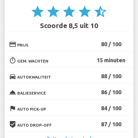
star
star
star
star
star_half
Scoorde 8,5 uit 10
credit_card
80 / 100
PRIJS
timer
15 minuten
GEM. WACHTEN
directions_car
88 / 100
AUTOKWALITEIT
room_service
86 / 100
BALIESERVICE
flag
84 / 100
AUTO PICK-UP
beenhere
87 / 100
AUTO DROP-OFF