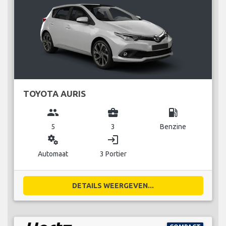
TOYOTA AURIS
group
business_center
local_gas_station
5
3
Benzine
miscellaneous_services
login
Automaat
3 Portier
DETAILS WEERGEVEN...