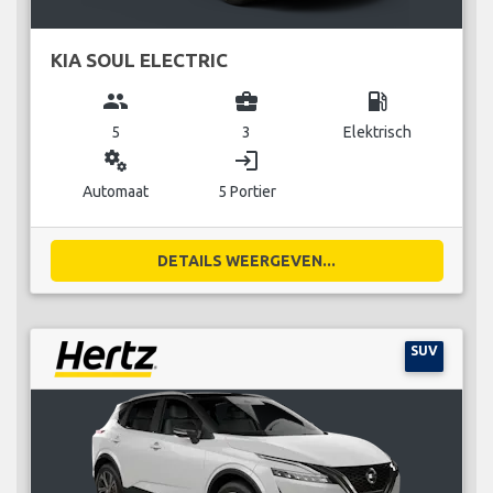
KIA SOUL ELECTRIC
group
business_center
local_gas_station
5
3
Elektrisch
miscellaneous_services
login
Automaat
5 Portier
DETAILS WEERGEVEN...
SUV