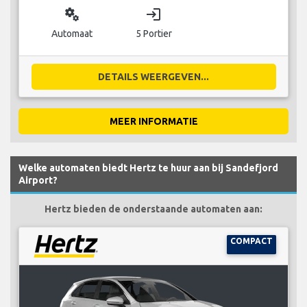
miscellaneous_services
login
Automaat
5 Portier
DETAILS WEERGEVEN...
MEER INFORMATIE
Welke automaten biedt Hertz te huur aan bij Sandefjord
Airport?
Hertz bieden de onderstaande automaten aan:
COMPACT