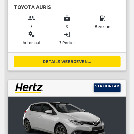
TOYOTA AURIS
group
business_center
local_gas_station
5
3
Benzine
miscellaneous_services
login
Automaat
3 Portier
DETAILS WEERGEVEN...
STATIONCAR