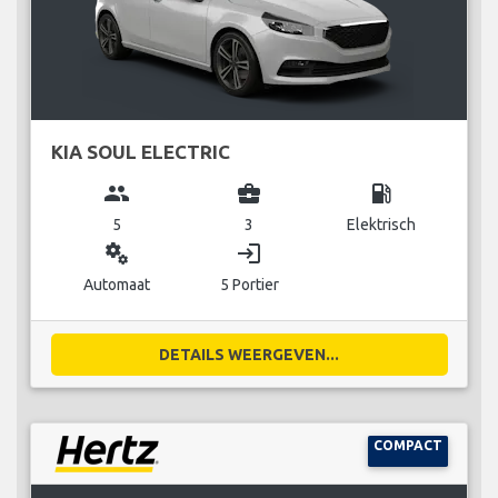
KIA SOUL ELECTRIC
group
business_center
local_gas_station
5
3
Elektrisch
miscellaneous_services
login
Automaat
5 Portier
DETAILS WEERGEVEN...
COMPACT