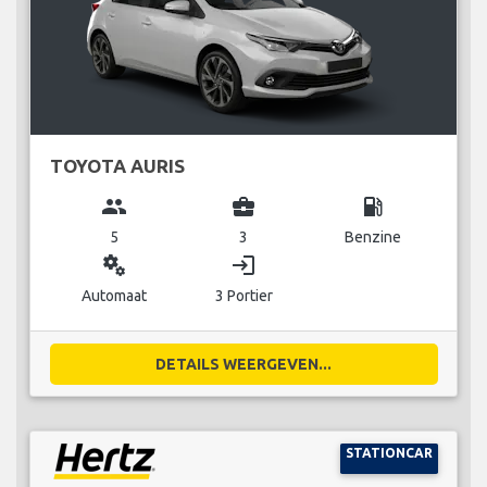
TOYOTA AURIS
group
business_center
local_gas_station
5
3
Benzine
miscellaneous_services
login
Automaat
3 Portier
DETAILS WEERGEVEN...
STATIONCAR