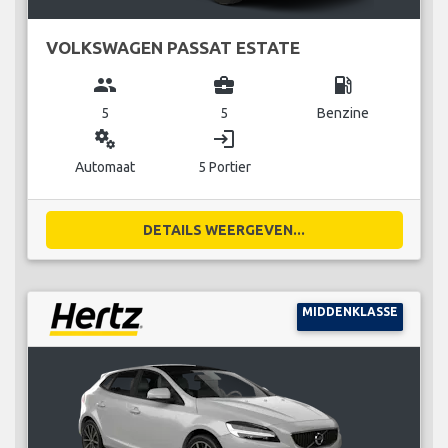
VOLKSWAGEN PASSAT ESTATE
group
business_center
local_gas_station
5
5
Benzine
miscellaneous_services
login
Automaat
5 Portier
DETAILS WEERGEVEN...
MIDDENKLASSE