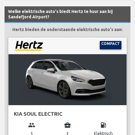
Welke elektrische auto's biedt Hertz te huur aan bij
Sandefjord Airport?
Hertz bieden de onderstaande elektrische auto's aan:
COMPACT
KIA SOUL ELECTRIC
group
business_center
local_gas_station
5
3
Elektrisch