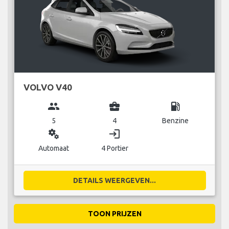
VOLVO V40
group
business_center
local_gas_station
5
4
Benzine
miscellaneous_services
login
Automaat
4 Portier
DETAILS WEERGEVEN...
TOON PRIJZEN