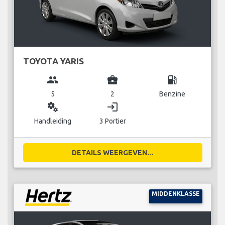
TOYOTA YARIS
group
business_center
local_gas_station
5
2
Benzine
miscellaneous_services
login
Handleiding
3 Portier
DETAILS WEERGEVEN...
MIDDENKLASSE