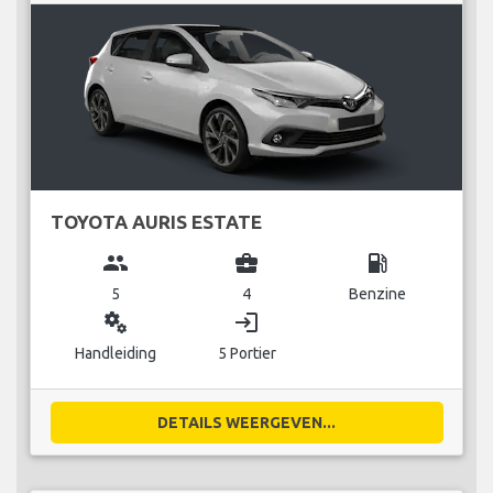
TOYOTA AURIS ESTATE
group
business_center
local_gas_station
5
4
Benzine
miscellaneous_services
login
Handleiding
5 Portier
DETAILS WEERGEVEN...