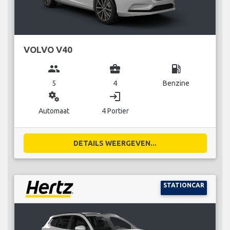
VOLVO V40
group
business_center
local_gas_station
5
4
Benzine
miscellaneous_services
login
Automaat
4 Portier
DETAILS WEERGEVEN...
STATIONCAR