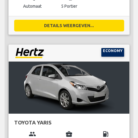
Automaat
5 Portier
DETAILS WEERGEVEN...
ECONOMY
TOYOTA YARIS
group
business_center
local_gas_station