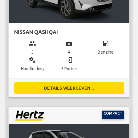
NISSAN QASHQAI
group
business_center
local_gas_station
5
4
Benzine
miscellaneous_services
login
Handleiding
5 Portier
DETAILS WEERGEVEN...
COMPACT