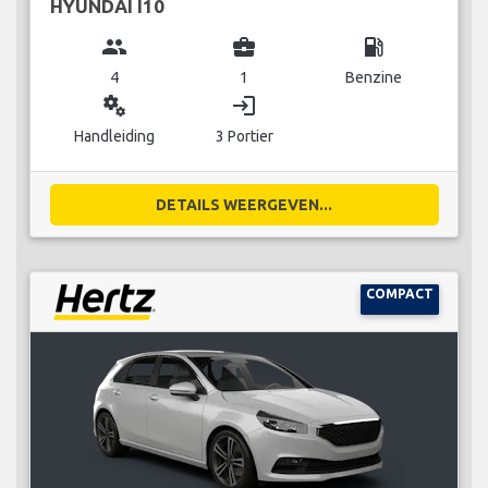
HYUNDAI I10
group
business_center
local_gas_station
4
1
Benzine
miscellaneous_services
login
Handleiding
3 Portier
DETAILS WEERGEVEN...
COMPACT