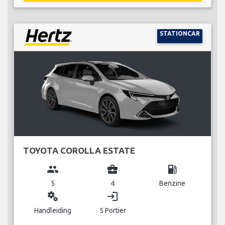
STATIONCAR
TOYOTA COROLLA ESTATE
group
business_center
local_gas_station
5
4
Benzine
miscellaneous_services
login
Handleiding
5 Portier