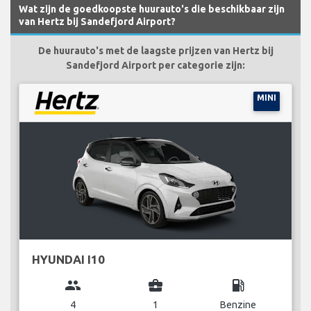
Wat zijn de goedkoopste huurauto's die beschikbaar zijn
van Hertz bij Sandefjord Airport?
De huurauto's met de laagste prijzen van Hertz bij
Sandefjord Airport per categorie zijn:
MINI
HYUNDAI I10
group
business_center
local_gas_station
4
1
Benzine