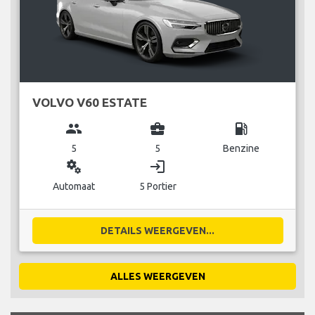
VOLVO V60 ESTATE
group
business_center
local_gas_station
5
5
Benzine
miscellaneous_services
login
Automaat
5 Portier
DETAILS WEERGEVEN...
ALLES WEERGEVEN