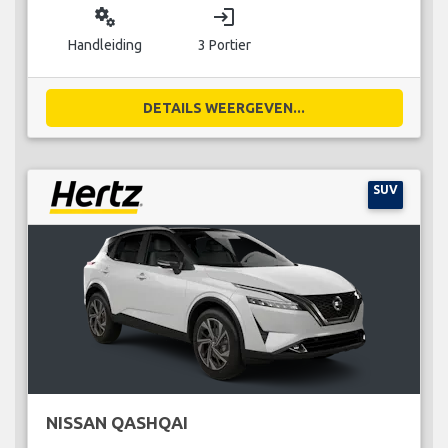
miscellaneous_services
login
Handleiding
3 Portier
DETAILS WEERGEVEN...
SUV
NISSAN QASHQAI