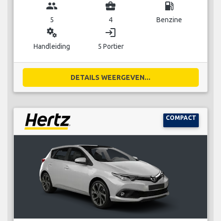
group
business_center
local_gas_station
5
4
Benzine
miscellaneous_services
login
Handleiding
5 Portier
DETAILS WEERGEVEN...
COMPACT