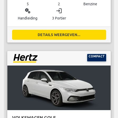
5
2
Benzine
miscellaneous_services
login
Handleiding
3 Portier
DETAILS WEERGEVEN...
COMPACT
VOLKSWAGEN GOLF