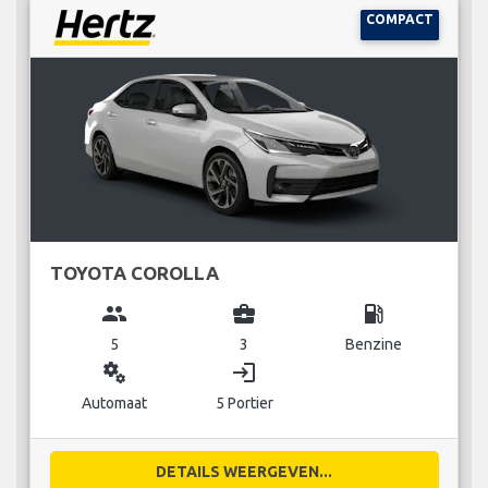
COMPACT
TOYOTA COROLLA
group
business_center
local_gas_station
5
3
Benzine
miscellaneous_services
login
Automaat
5 Portier
DETAILS WEERGEVEN...