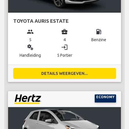
TOYOTA AURIS ESTATE
group
business_center
local_gas_station
5
4
Benzine
miscellaneous_services
login
Handleiding
5 Portier
DETAILS WEERGEVEN...
ECONOMY